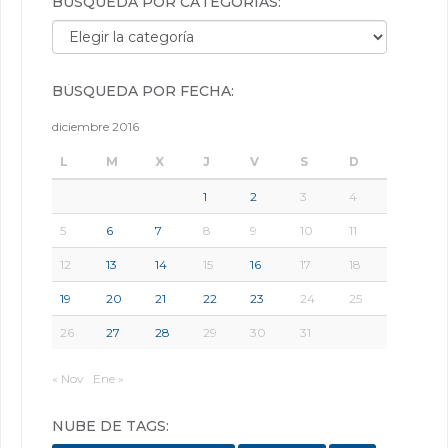
BÚSQUEDA POR CATEGORÍAS:
Búsqueda por categorías:
BÚSQUEDA POR FECHA:
diciembre 2016
L
M
X
J
V
S
D
1
2
3
4
5
6
7
8
9
10
11
12
13
14
15
16
17
18
19
20
21
22
23
24
25
26
27
28
29
30
31
« Nov
Ene »
NUBE DE TAGS: