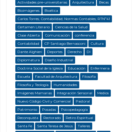
Actividades pre-universitarias
Arquitectura
Becas
Bioimágenes
Bioética
Carlos Torres; Contabilidad; Normas Contables; RTNº41
Certamen Literario
Ciencias de la Salud
Clase Abierta
Comunicación
conferencia
Contabilidad
CP Santiago Bernasconi
Cultura
Dante Alghieri
Deportes
Derecho
DI
Diplomatura
Diseño Industrial
Doctrina Social de la Iglesia
Educación
Enfermeria
Escuela
Facultad de Arquitectura
Filosofía
Filosofía y Teología
Humanidades
Imágenes Mamarias
Integración Sensorial
Medios
Nuevo Código Civil y Comercial
Pastoral
Patrimonio
Posadas
Psicopedagogía
Reconquista
Rectorado
Retiro Espiritual
Santa Fe
Santa Teresa de Jesús
Talleres