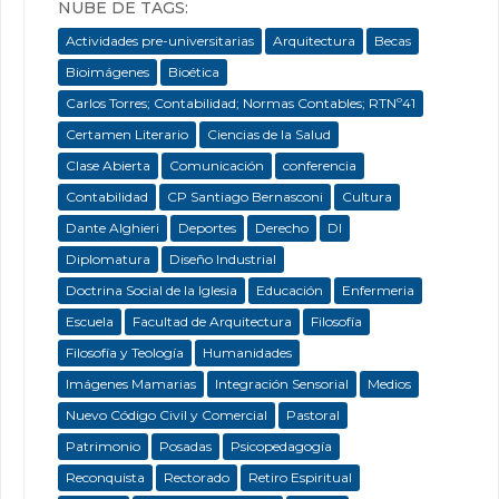
NUBE DE TAGS:
Actividades pre-universitarias
Arquitectura
Becas
Bioimágenes
Bioética
Carlos Torres; Contabilidad; Normas Contables; RTNº41
Certamen Literario
Ciencias de la Salud
Clase Abierta
Comunicación
conferencia
Contabilidad
CP Santiago Bernasconi
Cultura
Dante Alghieri
Deportes
Derecho
DI
Diplomatura
Diseño Industrial
Doctrina Social de la Iglesia
Educación
Enfermeria
Escuela
Facultad de Arquitectura
Filosofía
Filosofía y Teología
Humanidades
Imágenes Mamarias
Integración Sensorial
Medios
Nuevo Código Civil y Comercial
Pastoral
Patrimonio
Posadas
Psicopedagogía
Reconquista
Rectorado
Retiro Espiritual