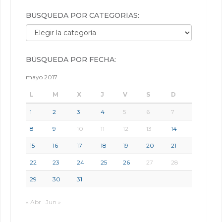
BÚSQUEDA POR CATEGORÍAS:
Búsqueda por categorías:
BÚSQUEDA POR FECHA:
mayo 2017
L
M
X
J
V
S
D
1
2
3
4
5
6
7
8
9
10
11
12
13
14
15
16
17
18
19
20
21
22
23
24
25
26
27
28
29
30
31
« Abr
Jun »