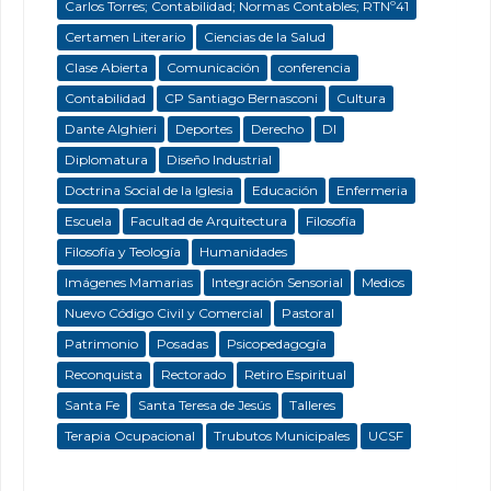
Carlos Torres; Contabilidad; Normas Contables; RTNº41
Certamen Literario
Ciencias de la Salud
Clase Abierta
Comunicación
conferencia
Contabilidad
CP Santiago Bernasconi
Cultura
Dante Alghieri
Deportes
Derecho
DI
Diplomatura
Diseño Industrial
Doctrina Social de la Iglesia
Educación
Enfermeria
Escuela
Facultad de Arquitectura
Filosofía
Filosofía y Teología
Humanidades
Imágenes Mamarias
Integración Sensorial
Medios
Nuevo Código Civil y Comercial
Pastoral
Patrimonio
Posadas
Psicopedagogía
Reconquista
Rectorado
Retiro Espiritual
Santa Fe
Santa Teresa de Jesús
Talleres
Terapia Ocupacional
Trubutos Municipales
UCSF