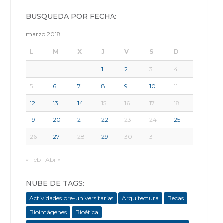
BÚSQUEDA POR FECHA:
marzo 2018
L
M
X
J
V
S
D
1
2
3
4
5
6
7
8
9
10
11
12
13
14
15
16
17
18
19
20
21
22
23
24
25
26
27
28
29
30
31
« Feb
Abr »
NUBE DE TAGS:
Actividades pre-universitarias
Arquitectura
Becas
Bioimágenes
Bioética