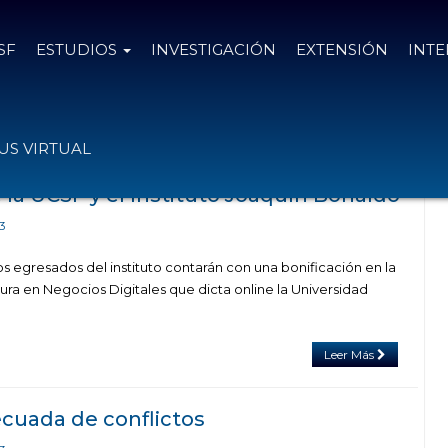
SF
ESTUDIOS
INVESTIGACIÓN
EXTENSIÓN
INT
el
10 de noviembre de 2023
S VIRTUAL
 la UCSF y el Instituto Joaquín Bonaldo
3
os egresados del instituto contarán con una bonificación en la
atura en Negocios Digitales que dicta online la Universidad
Leer Más
cuada de conflictos