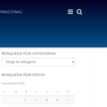
ERNACIONAL
BÚSQUEDA POR PALABRAS:
BÚSQUEDA POR CATEGORÍAS:
Búsqueda por categorías:
BÚSQUEDA POR FECHA:
noviembre 2023
L
M
X
J
V
S
D
1
2
3
4
5