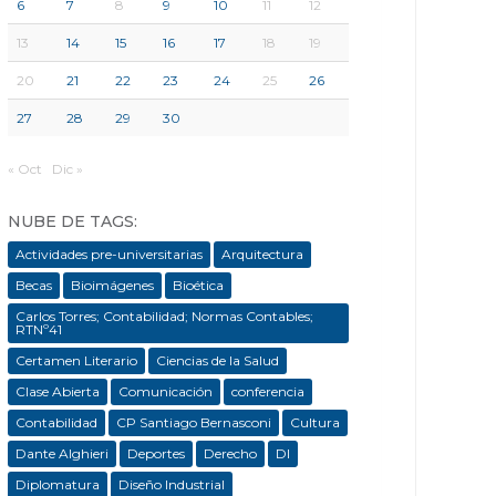
6
7
8
9
10
11
12
13
14
15
16
17
18
19
20
21
22
23
24
25
26
27
28
29
30
« Oct
Dic »
NUBE DE TAGS:
Actividades pre-universitarias
Arquitectura
Becas
Bioimágenes
Bioética
Carlos Torres; Contabilidad; Normas Contables;
RTNº41
Certamen Literario
Ciencias de la Salud
Clase Abierta
Comunicación
conferencia
Contabilidad
CP Santiago Bernasconi
Cultura
Dante Alghieri
Deportes
Derecho
DI
Diplomatura
Diseño Industrial