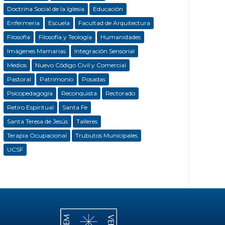
Doctrina Social de la Iglesia
Educación
Enfermeria
Escuela
Facultad de Arquitectura
Filosofía
Filosofía y Teología
Humanidades
Imágenes Mamarias
Integración Sensorial
Medios
Nuevo Código Civil y Comercial
Pastoral
Patrimonio
Posadas
Psicopedagogía
Reconquista
Rectorado
Retiro Espiritual
Santa Fe
Santa Teresa de Jesús
Talleres
Terapia Ocupacional
Trubutos Municipales
UCSF