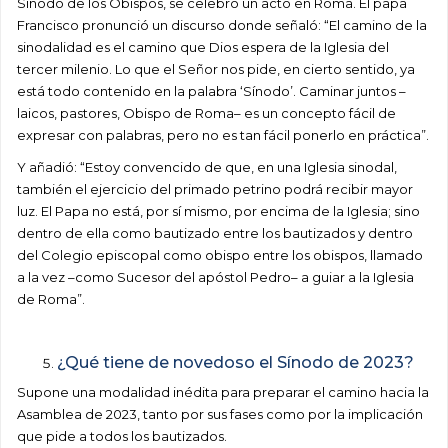
Sínodo de los Obispos, se celebró un acto en Roma. El papa
Francisco pronunció un discurso donde señaló: “El camino de la
sinodalidad es el camino que Dios espera de la Iglesia del
tercer milenio. Lo que el Señor nos pide, en cierto sentido, ya
está todo contenido en la palabra ‘Sínodo’. Caminar juntos –
laicos, pastores, Obispo de Roma– es un concepto fácil de
expresar con palabras, pero no es tan fácil ponerlo en práctica”.
Y añadió: “Estoy convencido de que, en una Iglesia sinodal,
también el ejercicio del primado petrino podrá recibir mayor
luz. El Papa no está, por sí mismo, por encima de la Iglesia; sino
dentro de ella como bautizado entre los bautizados y dentro
del Colegio episcopal como obispo entre los obispos, llamado
a la vez –como Sucesor del apóstol Pedro– a guiar a la Iglesia
de Roma”.
¿Qué tiene de novedoso el Sínodo de 2023?
Supone una modalidad inédita para preparar el camino hacia la
Asamblea de 2023, tanto por sus fases como por la implicación
que pide a todos los bautizados.