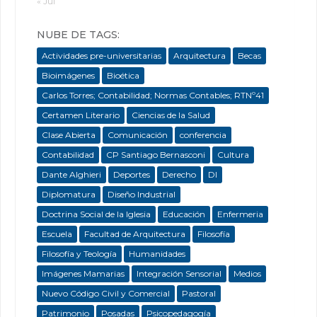
« Jul
NUBE DE TAGS:
Actividades pre-universitarias
Arquitectura
Becas
Bioimágenes
Bioética
Carlos Torres; Contabilidad; Normas Contables; RTNº41
Certamen Literario
Ciencias de la Salud
Clase Abierta
Comunicación
conferencia
Contabilidad
CP Santiago Bernasconi
Cultura
Dante Alghieri
Deportes
Derecho
DI
Diplomatura
Diseño Industrial
Doctrina Social de la Iglesia
Educación
Enfermeria
Escuela
Facultad de Arquitectura
Filosofía
Filosofía y Teología
Humanidades
Imágenes Mamarias
Integración Sensorial
Medios
Nuevo Código Civil y Comercial
Pastoral
Patrimonio
Posadas
Psicopedagogía