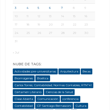
3
4
5
6
7
8
9
10
11
12
13
14
15
16
17
18
19
20
21
22
23
24
25
26
27
28
29
30
31
« Jul
NUBE DE TAGS:
Actividades pre-universitarias
Arquitectura
Becas
Bioimágenes
Bioética
Carlos Torres; Contabilidad; Normas Contables; RTNº41
Certamen Literario
Ciencias de la Salud
Clase Abierta
Comunicación
conferencia
Contabilidad
CP Santiago Bernasconi
Cultura