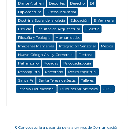
Dante Alghieri
Deportes
Derecho
DI
Diplomatura
Diseño Industrial
Doctrina Social de la Iglesia
Educación
Enfermeria
Escuela
Facultad de Arquitectura
Filosofía
Filosofía y Teología
Humanidades
Imágenes Mamarias
Integración Sensorial
Medios
Nuevo Código Civil y Comercial
Pastoral
Patrimonio
Posadas
Psicopedagogía
Reconquista
Rectorado
Retiro Espiritual
Santa Fe
Santa Teresa de Jesús
Talleres
Terapia Ocupacional
Trubutos Municipales
UCSF
Convocatoria a pasantía para alumnos de Comunicación
Post navigation