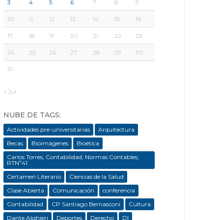
3
4
5
6
7
8
9
10
11
12
13
14
15
16
17
18
19
20
21
22
23
24
25
26
27
28
29
30
31
« Jul
NUBE DE TAGS:
Actividades pre-universitarias
Arquitectura
Becas
Bioimágenes
Bioética
Carlos Torres; Contabilidad; Normas Contables;
RTNº41
Certamen Literario
Ciencias de la Salud
Clase Abierta
Comunicación
conferencia
Contabilidad
CP Santiago Bernasconi
Cultura
Dante Alghieri
Deportes
Derecho
DI