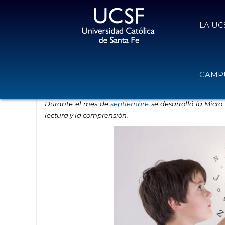
LA UC
Aprender a leer y leer para aprend
CAMPU
6 de octubre de 2023
Volver
Durante el mes de
septiembre
se desarrolló
la
Micro
lectura y la comprensión
.