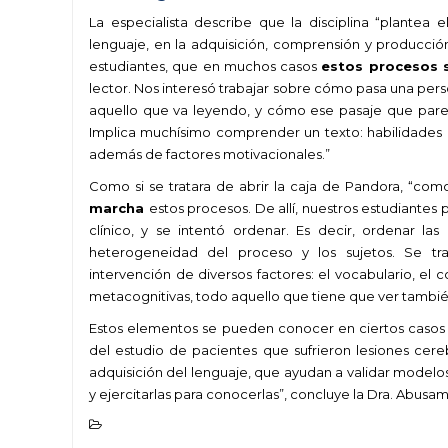
La especialista describe que la disciplina “plantea
lenguaje, en la adquisición, comprensión y producció
estudiantes, que en muchos casos
estos procesos s
lector. Nos interesó trabajar sobre cómo pasa una pers
aquello que va leyendo, y cómo ese pasaje que pare
Implica muchísimo comprender un texto: habilidades lin
además de factores motivacionales.”
Como si se tratara de abrir la caja de Pandora,
“como
marcha
estos procesos. De allí, nuestros estudiantes
clínico, y se intentó ordenar. Es decir, ordenar l
heterogeneidad del proceso y los sujetos. Se tr
intervención de diversos factores: el vocabulario, el
metacognitivas, todo aquello que tiene que ver también
Estos elementos se pueden conocer en ciertos casos 
del estudio de pacientes que sufrieron lesiones cere
adquisición del lenguaje, que ayudan a validar modelos 
y ejercitarlas para conocerlas”, concluye la Dra. Abusam