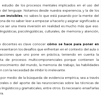
 el estudio de los procesos mentales implicados en el uso del
n del lenguaje. Notamos desde nuestra experiencia, y la de los
on invisibles
, no sabes lo que está pasando por la mente del
ona de no saber leer a empezar a hacerlo y asignar significado a
ce ser una mera inversión en realidad es mucho más que eso.
güísticas, psicolingüísticas, culturales, de memoria y atención,
 docentes es clave conocer
cómo se hace para poner en
 presentaron los desafíos que enfrentan en el contexto del aula o
as acciones que uno pone en práctica, teniendo en cuenta la
ata de procesos multicomponenciales porque contienen la
 conocimiento del mundo, la memoria de trabajo, las habilidades
 con la necesidad de inhibir lo irrelevante.
por medio de la búsqueda de evidencia empírica, sea a través
brales o del aporte de las neurociencias sobre las técnicas de
lingüísticos y gramaticales, entre otros. Es necesario enseñarlas
ra.