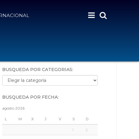
ERNACIONAL
BÚSQUEDA POR PALABRAS:
BÚSQUEDA POR CATEGORÍAS:
Búsqueda por categorías:
BÚSQUEDA POR FECHA:
agosto 2026
L
M
X
J
V
S
D
1
2