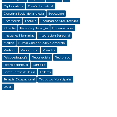
Diplomatura
Diseño Industrial
Doctrina Social de la Iglesia
Educación
Enfermeria
Escuela
Facultad de Arquitectura
Filosofía
Filosofía y Teología
Humanidades
Imágenes Mamarias
Integración Sensorial
Medios
Nuevo Código Civil y Comercial
Pastoral
Patrimonio
Posadas
Psicopedagogía
Reconquista
Rectorado
Retiro Espiritual
Santa Fe
Santa Teresa de Jesús
Talleres
Terapia Ocupacional
Trubutos Municipales
UCSF