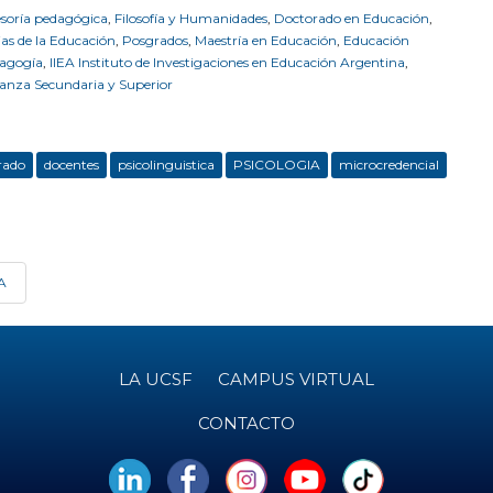
soría pedagógica
,
Filosofía y Humanidades
,
Doctorado en Educación
,
ias de la Educación
,
Posgrados
,
Maestría en Educación
,
Educación
dagogía
,
IIEA Instituto de Investigaciones en Educación Argentina
,
anza Secundaria y Superior
rado
docentes
psicolinguistica
PSICOLOGIA
microcredencial
RA
LA UCSF
CAMPUS VIRTUAL
CONTACTO