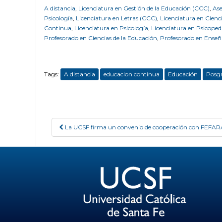
A distancia
,
Licenciatura en Gestión de la Educación (CCC)
,
Ase
Psicología
,
Licenciatura en Letras (CCC)
,
Licenciatura en Cienc
Continua
,
Licenciatura en Psicología
,
Licenciatura en Psicope
Profesorado en Ciencias de la Educación
,
Profesorado en Enseñ
Tags:
A distancia
educacion continua
Educación
Posg
La UCSF firma un convenio de cooperación con FEFA
Post navigation