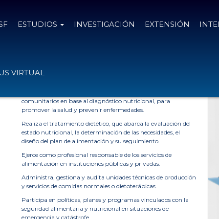
SF
ESTUDIOS
INVESTIGACIÓN
EXTENSIÓN
INT
»
LICENCIATURA EN NUTRICIÓN
S VIRTUAL
¿Qué hace un Licenciado en Nutrición?
Realiza y evalúa planes alimentarios individuales o
comunitarios en base al diagnóstico nutricional, para
promover la salud y prevenir enfermedades.
Realiza el tratamiento dietético, que abarca la evaluación del
estado nutricional, la determinación de las necesidades, el
diseño del plan de alimentación y su seguimiento.
Ejerce como profesional responsable de los servicios de
alimentación en instituciones públicas y privadas.
Administra, gestiona y audita unidades técnicas de producción
y servicios de comidas normales o dietoterápicas.
Participa en políticas, planes y programas vinculados con la
seguridad alimentaria y nutricional en situaciones de
emergencia y catástrofe.