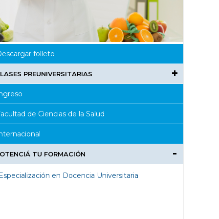
escargar folleto
LASES PREUNIVERSITARIAS
ngreso
acultad de Ciencias de la Salud
nternacional
OTENCIÁ TU FORMACIÓN
Especialización en Docencia Universitaria