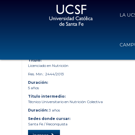
LA UC
UCSF - UNIVERSIDAD CATÓLICA DE SANTA FE
»
CARRERAS
CAMPU
LICENCIATURA EN NUTRICIÓN
Título:
Licenciado en Nutrición
Res. Min.: 2444/2013
Duración:
5 años
Título intermedio:
Técnico Universitario en Nutrición Colectiva
Duración:
3 años
Sedes donde cursar:
Santa Fe / Reconquista