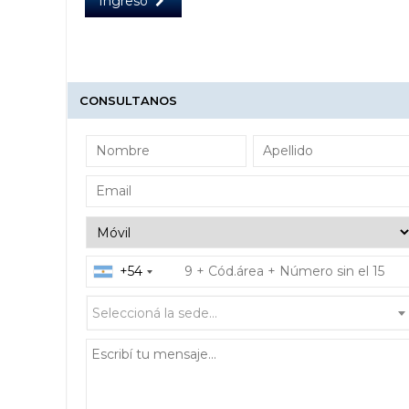
Ingreso
CONSULTANOS
+54
Seleccioná la sede...