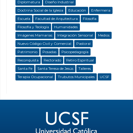
Diplomatura
Diseño Industrial
Doctrina Social de la Iglesia
Educación
Enfermeria
Escuela
Facultad de Arquitectura
Filosofía
Filosofía y Teología
Humanidades
Imágenes Mamarias
Integración Sensorial
Medios
Nuevo Código Civil y Comercial
Pastoral
Patrimonio
Posadas
Psicopedagogía
Reconquista
Rectorado
Retiro Espiritual
Santa Fe
Santa Teresa de Jesús
Talleres
Terapia Ocupacional
Trubutos Municipales
UCSF