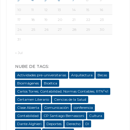
10
11
12
13
14
15
16
17
18
19
20
21
22
23
24
25
26
27
28
29
30
31
« Jul
NUBE DE TAGS:
Actividades pre-universitarias
Arquitectura
Becas
Bioimágenes
Bioética
Carlos Torres; Contabilidad; Normas Contables; RTNº41
Certamen Literario
Ciencias de la Salud
Clase Abierta
Comunicación
conferencia
Contabilidad
CP Santiago Bernasconi
Cultura
Dante Alghieri
Deportes
Derecho
DI