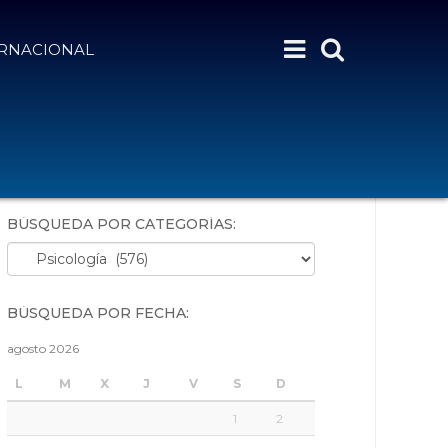
ERNACIONAL
BÚSQUEDA POR PALABRAS:
BÚSQUEDA POR CATEGORÍAS:
Búsqueda por categorías:
BÚSQUEDA POR FECHA:
agosto 2026
L
M
X
J
V
S
D
1
2