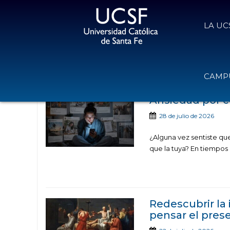
LA UC
Noticias publicadas e
CAMPU
Ansiedad por c
28 de julio de 2026
¿Alguna vez sentiste que
que la tuya? En tiempos 
Redescubrir la 
pensar el prese