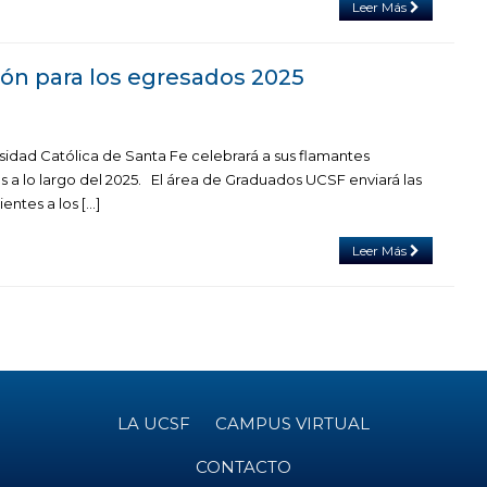
Leer Más
ión para los egresados 2025
rsidad Católica de Santa Fe celebrará a sus flamantes
s a lo largo del 2025. El área de Graduados UCSF enviará las
entes a los […]
Leer Más
LA UCSF
CAMPUS VIRTUAL
CONTACTO