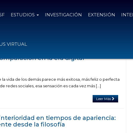
SF
ESTUDIOS
INVESTIGACIÓN
EXTENSIÓN
INT
n la categoría "Psicología"
S VIRTUAL
omparación en la era digital
 la vida de los demás parece más exitosa, más feliz o perfecta
de redes sociales, esa sensación es cada vez más […]
Leer Más
interioridad en tiempos de apariencia:
nte desde la filosofía