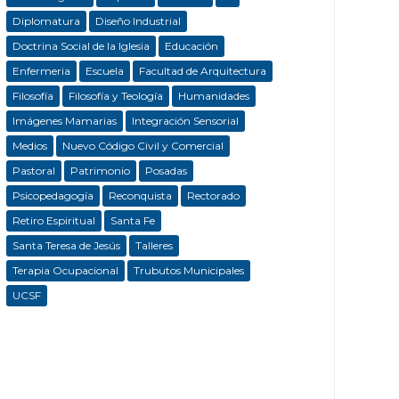
Diplomatura
Diseño Industrial
Doctrina Social de la Iglesia
Educación
Enfermeria
Escuela
Facultad de Arquitectura
Filosofía
Filosofía y Teología
Humanidades
Imágenes Mamarias
Integración Sensorial
Medios
Nuevo Código Civil y Comercial
Pastoral
Patrimonio
Posadas
Psicopedagogía
Reconquista
Rectorado
Retiro Espiritual
Santa Fe
Santa Teresa de Jesús
Talleres
Terapia Ocupacional
Trubutos Municipales
UCSF