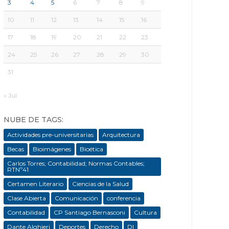
3
4
5
6
7
8
9
10
11
12
13
14
15
16
17
18
19
20
21
22
23
24
25
26
27
28
29
30
31
« Jul
NUBE DE TAGS:
Actividades pre-universitarias
Arquitectura
Becas
Bioimágenes
Bioética
Carlos Torres; Contabilidad; Normas Contables;
RTNº41
Certamen Literario
Ciencias de la Salud
Clase Abierta
Comunicación
conferencia
Contabilidad
CP Santiago Bernasconi
Cultura
Dante Alghieri
Deportes
Derecho
DI