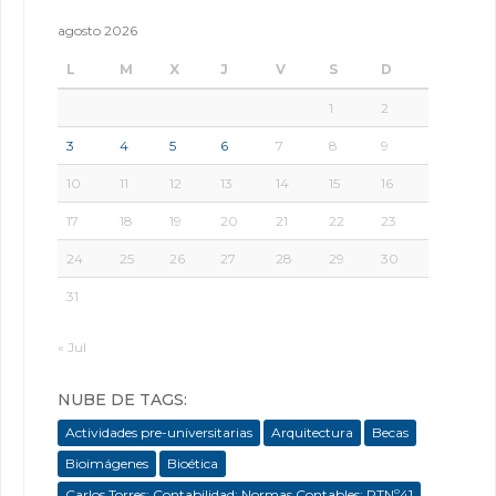
agosto 2026
L
M
X
J
V
S
D
1
2
3
4
5
6
7
8
9
10
11
12
13
14
15
16
17
18
19
20
21
22
23
24
25
26
27
28
29
30
31
« Jul
NUBE DE TAGS:
Actividades pre-universitarias
Arquitectura
Becas
Bioimágenes
Bioética
Carlos Torres; Contabilidad; Normas Contables; RTNº41