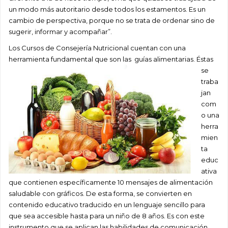
un modo más autoritario desde todos los estamentos. Es un
cambio de perspectiva, porque no se trata de ordenar sino de
sugerir, informar y acompañar”.
Los Cursos de Consejería Nutricional cuentan con una
herramienta fundamental que son las g
uías alimentarias. Éstas
se
traba
jan
com
o una
herra
mien
ta
educ
ativa
que contienen específicamente 10 mensajes de alimentación
saludable con gráficos. De esta forma, se convierten en
contenido educativo traducido en un lenguaje sencillo para
que sea accesible hasta para un niño de 8 años. Es con este
instrumento que se aplican las habilidades de comunicación,