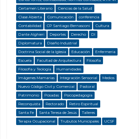
Certamen Literario
Ciencias de la Salud
Clase Abierta
Comunicación
conferencia
Contabilidad
CP Santiago Bernasconi
Cultura
Dante Alghieri
Deportes
Derecho
DI
Diplomatura
Diseño Industrial
Doctrina Social de la Iglesia
Educación
Enfermeria
Escuela
Facultad de Arquitectura
Filosofía
Filosofía y Teología
Humanidades
Imágenes Mamarias
Integración Sensorial
Medios
Nuevo Código Civil y Comercial
Pastoral
Patrimonio
Posadas
Psicopedagogía
Reconquista
Rectorado
Retiro Espiritual
Santa Fe
Santa Teresa de Jesús
Talleres
Terapia Ocupacional
Trubutos Municipales
UCSF