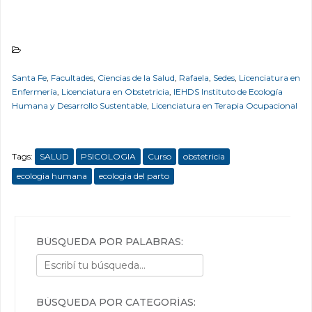
Santa Fe
,
Facultades
,
Ciencias de la Salud
,
Rafaela
,
Sedes
,
Licenciatura en
Enfermería
,
Licenciatura en Obstetricia
,
IEHDS Instituto de Ecología
Humana y Desarrollo Sustentable
,
Licenciatura en Terapia Ocupacional
Tags:
SALUD
PSICOLOGIA
Curso
obstetricia
ecologia humana
ecologia del parto
BÚSQUEDA POR PALABRAS:
BÚSQUEDA POR CATEGORÍAS: