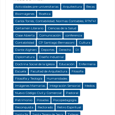
Actividades pre-universitarias
Arquitectura
Becas
Bioimágenes
Bioética
Carlos Torres; Contabilidad; Normas Contables; RTNº41
Certamen Literario
Ciencias de la Salud
Clase Abierta
Comunicación
conferencia
Contabilidad
CP Santiago Bernasconi
Cultura
Dante Alghieri
Deportes
Derecho
DI
Diplomatura
Diseño Industrial
Doctrina Social de la Iglesia
Educación
Enfermeria
Escuela
Facultad de Arquitectura
Filosofía
Filosofía y Teología
Humanidades
Imágenes Mamarias
Integración Sensorial
Medios
Nuevo Código Civil y Comercial
Pastoral
Patrimonio
Posadas
Psicopedagogía
Reconquista
Rectorado
Retiro Espiritual
Santa Fe
Santa Teresa de Jesús
Talleres