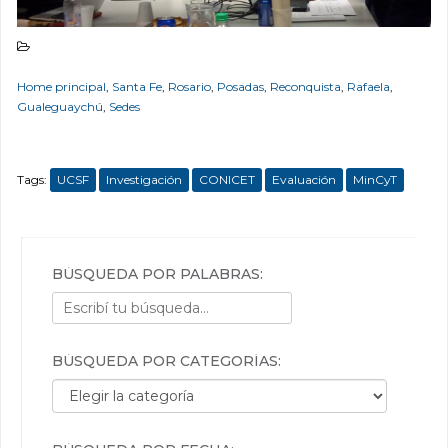
Home principal
,
Santa Fe
,
Rosario
,
Posadas
,
Reconquista
,
Rafaela
,
Gualeguaychú
,
Sedes
Tags:
UCSF
Investigación
CONICET
Evaluación
MinCyT
BÚSQUEDA POR PALABRAS:
BÚSQUEDA POR CATEGORÍAS:
Búsqueda por categorías: