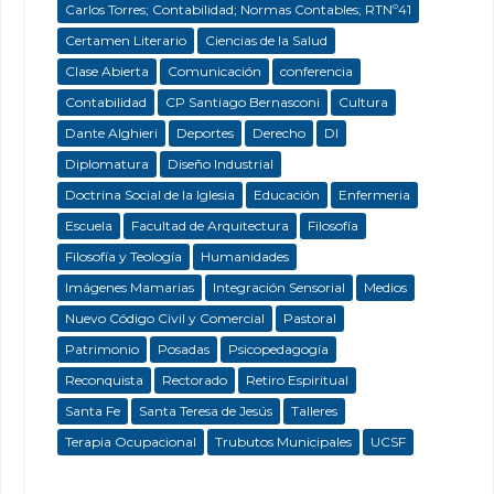
Carlos Torres; Contabilidad; Normas Contables; RTNº41
Certamen Literario
Ciencias de la Salud
Clase Abierta
Comunicación
conferencia
Contabilidad
CP Santiago Bernasconi
Cultura
Dante Alghieri
Deportes
Derecho
DI
Diplomatura
Diseño Industrial
Doctrina Social de la Iglesia
Educación
Enfermeria
Escuela
Facultad de Arquitectura
Filosofía
Filosofía y Teología
Humanidades
Imágenes Mamarias
Integración Sensorial
Medios
Nuevo Código Civil y Comercial
Pastoral
Patrimonio
Posadas
Psicopedagogía
Reconquista
Rectorado
Retiro Espiritual
Santa Fe
Santa Teresa de Jesús
Talleres
Terapia Ocupacional
Trubutos Municipales
UCSF