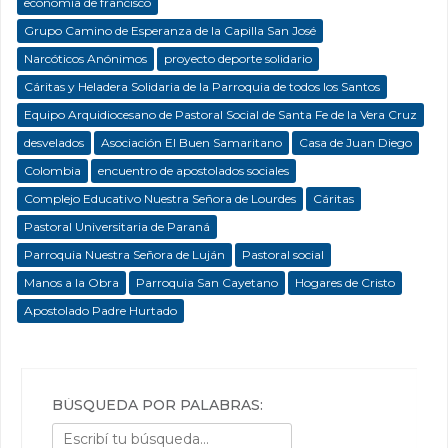
economía de francisco
Grupo Camino de Esperanza de la Capilla San José
Narcóticos Anónimos
proyecto deporte solidario
Cáritas y Heladera Solidaria de la Parroquia de todos los Santos
Equipo Arquidiocesano de Pastoral Social de Santa Fe de la Vera Cruz
desvelados
Asociación El Buen Samaritano
Casa de Juan Diego
Colombia
encuentro de apostolados sociales
Complejo Educativo Nuestra Señora de Lourdes
Cáritas
Pastoral Universitaria de Paraná
Parroquia Nuestra Señora de Luján
Pastoral social
Manos a la Obra
Parroquia San Cayetano
Hogares de Cristo
Apostolado Padre Hurtado
BÚSQUEDA POR PALABRAS: