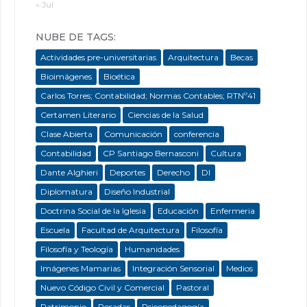
« Jul
NUBE DE TAGS:
Actividades pre-universitarias
Arquitectura
Becas
Bioimágenes
Bioética
Carlos Torres; Contabilidad; Normas Contables; RTNº41
Certamen Literario
Ciencias de la Salud
Clase Abierta
Comunicación
conferencia
Contabilidad
CP Santiago Bernasconi
Cultura
Dante Alghieri
Deportes
Derecho
DI
Diplomatura
Diseño Industrial
Doctrina Social de la Iglesia
Educación
Enfermeria
Escuela
Facultad de Arquitectura
Filosofía
Filosofía y Teología
Humanidades
Imágenes Mamarias
Integración Sensorial
Medios
Nuevo Código Civil y Comercial
Pastoral
Patrimonio
Posadas
Psicopedagogía