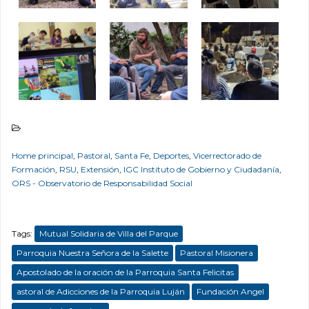
Home principal
,
Pastoral
,
Santa Fe
,
Deportes
,
Vicerrectorado de
Formación
,
RSU
,
Extensión
,
IGC Instituto de Gobierno y Ciudadanía
,
ORS - Observatorio de Responsabilidad Social
Tags:
Mutual Solidaria de Villa del Parque
Parroquia Nuestra Señora de la Salette
Pastoral Misionera
Apostolado de la oración de la Parroquia Santa Felicitas
astoral de Adicciones de la Parroquia Luján
Fundación Angel