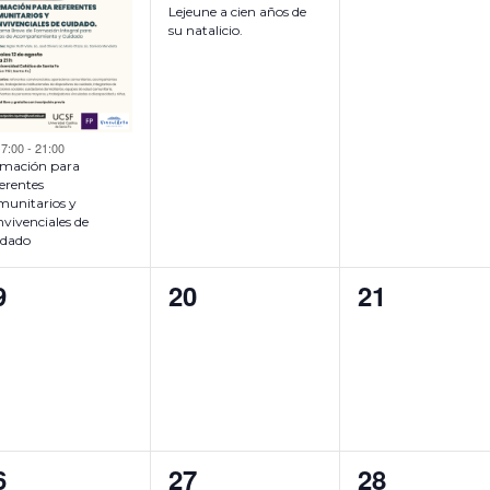
E
e
,
,
Lejeune a cien años de
su natalicio.
N
n
T
t
O
o
D
,
s
17:00
-
21:00
mación para
,
erentes
unitarios y
vivenciales de
idado
0
0
9
20
21
e
e
v
v
e
e
n
n
0
0
6
27
28
t
t