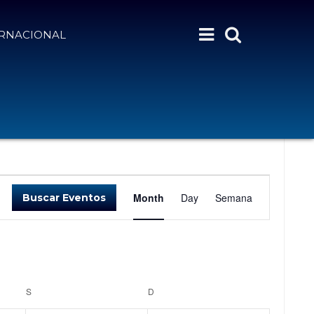
ERNACIONAL
N
Month
Day
Semana
Buscar Eventos
A
V
E
G
A
S
SÁBADO
D
DOMINGO
C