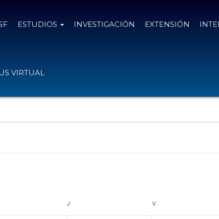
SF
ESTUDIOS
INVESTIGACIÓN
EXTENSIÓN
INT
S VIRTUAL
RCOLES
J
JUEVES
V
VIERNES