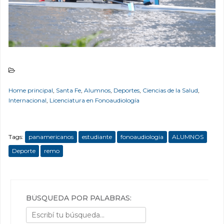
.
Home principal
,
Santa Fe
,
Alumnos
,
Deportes
,
Ciencias de la Salud
,
Internacional
,
Licenciatura en Fonoaudiología
Tags:
panamericanos
estudiante
fonoaudiologia
ALUMNOS
Deporte
remo
BÚSQUEDA POR PALABRAS: