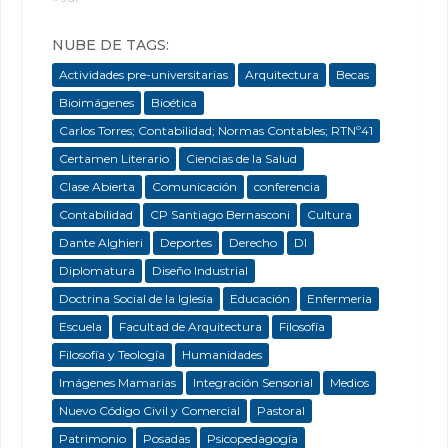
NUBE DE TAGS:
Actividades pre-universitarias
Arquitectura
Becas
Bioimágenes
Bioética
Carlos Torres; Contabilidad; Normas Contables; RTNº41
Certamen Literario
Ciencias de la Salud
Clase Abierta
Comunicación
conferencia
Contabilidad
CP Santiago Bernasconi
Cultura
Dante Alghieri
Deportes
Derecho
DI
Diplomatura
Diseño Industrial
Doctrina Social de la Iglesia
Educación
Enfermeria
Escuela
Facultad de Arquitectura
Filosofía
Filosofía y Teología
Humanidades
Imágenes Mamarias
Integración Sensorial
Medios
Nuevo Código Civil y Comercial
Pastoral
Patrimonio
Posadas
Psicopedagogía