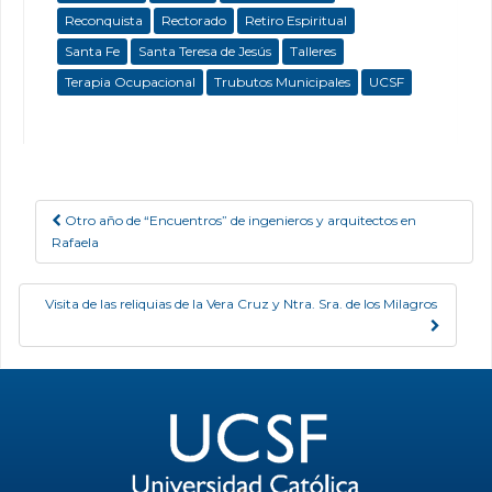
Reconquista
Rectorado
Retiro Espiritual
Santa Fe
Santa Teresa de Jesús
Talleres
Terapia Ocupacional
Trubutos Municipales
UCSF
Otro año de “Encuentros” de ingenieros y arquitectos en
Post navigation
Rafaela
Visita de las reliquias de la Vera Cruz y Ntra. Sra. de los Milagros