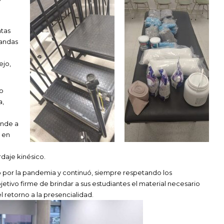
ntas
bandas
ejo,
mo
a,
onde a
 en
daje kinésico.
vo por la pandemia y continuó, siempre respetando los
jetivo firme de brindar a sus estudiantes el material necesario
el retorno a la presencialidad.