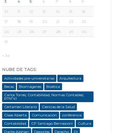
3
4
5
6
7
8
9
10
11
12
13
14
15
16
17
18
19
20
21
22
23
24
25
26
27
28
29
30
31
« Jul
NUBE DE TAGS:
Actividades pre-universitarias
Arquitectura
Becas
Bioimágenes
Bioética
Carlos Torres; Contabilidad; Normas Contables;
RTNº41
Certamen Literario
Ciencias de la Salud
Clase Abierta
Comunicación
conferencia
Contabilidad
CP Santiago Bernasconi
Cultura
Dante Alghieri
Deportes
Derecho
DI