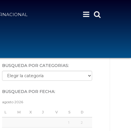
ERNACIONAL
BÚSQUEDA POR PALABRAS:
BÚSQUEDA POR CATEGORÍAS:
Búsqueda por categorías:
BÚSQUEDA POR FECHA:
agosto 2026
L
M
X
J
V
S
D
1
2