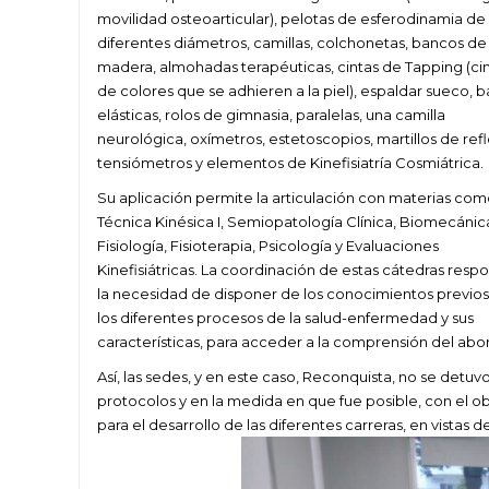
movilidad osteoarticular), pelotas de esferodinamia de
diferentes diámetros, camillas, colchonetas, bancos de
madera, almohadas terapéuticas, cintas de Tapping (ci
de colores que se adhieren a la piel), espaldar sueco, 
elásticas, rolos de gimnasia, paralelas, una camilla
neurológica, oxímetros, estetoscopios, martillos de refl
tensiómetros y elementos de Kinefisiatría Cosmiátrica.
Su aplicación permite la articulación con materias co
Técnica Kinésica I, Semiopatología Clínica, Biomecánic
Fisiología, Fisioterapia, Psicología y Evaluaciones
Kinefisiátricas. La coordinación de estas cátedras resp
la necesidad de disponer de los conocimientos previos
los diferentes procesos de la salud-enfermedad y sus
características, para acceder a la comprensión del abor
Así, las sedes, y en este caso, Reconquista, no se detu
protocolos y en la medida en que fue posible, con el ob
para el desarrollo de las diferentes carreras, en vistas d