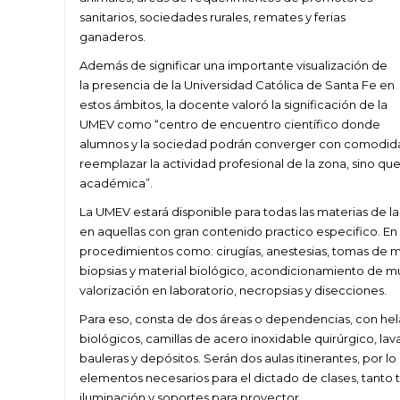
sanitarios, sociedades rurales, remates y ferias
ganaderos.
Además de significar una importante visualización de
la presencia de la Universidad Católica de Santa Fe en
estos ámbitos, la docente valoró la significación de la
UMEV como “centro de encuentro científico donde
alumnos y la sociedad podrán converger con comodidad
reemplazar la actividad profesional de la zona, sino q
académica”.
La UMEV estará disponible para todas las materias de la 
en aquellas con gran contenido practico especifico. En 
procedimientos como: cirugías, anestesias, tomas de 
biopsias y material biológico, acondicionamiento de mu
valorización en laboratorio, necropsias y disecciones.
Para eso, consta de dos áreas o dependencias, con hel
biológicos, camillas de acero inoxidable quirúrgico, la
bauleras y depósitos. Serán dos aulas itinerantes, por 
elementos necesarios para el dictado de clases, tanto t
iluminación y soportes para proyector.