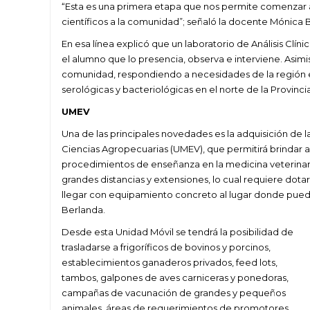
“Esta es una primera etapa que nos permite comenzar 
científicos a la comunidad”; señaló la docente Mónica 
En esa línea explicó que un laboratorio de Análisis Clí
el alumno que lo presencia, observa e interviene. Asimi
comunidad, respondiendo a necesidades de la región 
serológicas y bacteriológicas en el norte de la Provinci
UMEV
Una de las principales novedades es la adquisición de 
Ciencias Agropecuarias (UMEV), que permitirá brindar a
procedimientos de enseñanza en la medicina veterinaria.
grandes distancias y extensiones, lo cual requiere dotar
llegar con equipamiento concreto al lugar donde pueda
Berlanda.
Desde esta Unidad Móvil se tendrá la posibilidad de
trasladarse a frigoríficos de bovinos y porcinos,
establecimientos ganaderos privados, feed lots,
tambos, galpones de aves carniceras y ponedoras,
campañas de vacunación de grandes y pequeños
animales, áreas de requerimientos de promotores