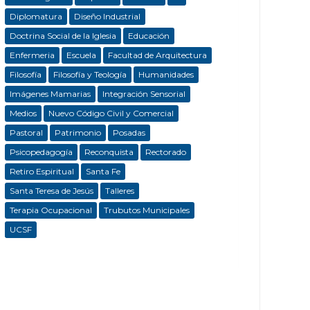
Diplomatura
Diseño Industrial
Doctrina Social de la Iglesia
Educación
Enfermeria
Escuela
Facultad de Arquitectura
Filosofía
Filosofía y Teología
Humanidades
Imágenes Mamarias
Integración Sensorial
Medios
Nuevo Código Civil y Comercial
Pastoral
Patrimonio
Posadas
Psicopedagogía
Reconquista
Rectorado
Retiro Espiritual
Santa Fe
Santa Teresa de Jesús
Talleres
Terapia Ocupacional
Trubutos Municipales
UCSF