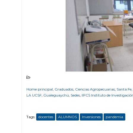
Home principal
,
Graduados
,
Ciencias Agropecuarias
,
Santa Fe
LA UCSF
,
Gualeguaychú
,
Sedes
,
IIFCS Instituto de Investigació
Tags:
docentes
ALUMNOS
Inversiones
pandemia