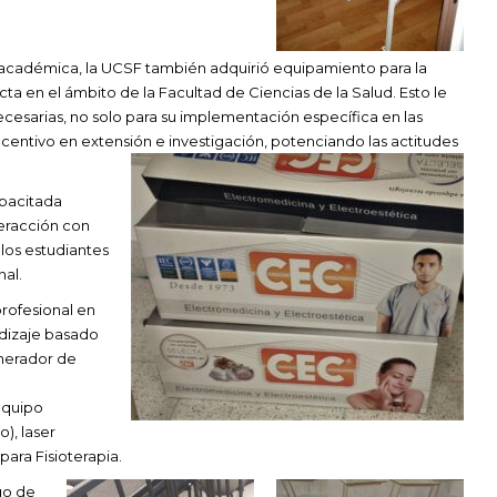
 académica, la UCSF también adquirió equipamiento para la
dicta en el ámbito de la Facultad de Ciencias de la Salud. Esto le
necesarias, no solo para su implementación específica en las
ncentivo en extensión e investigación, potenciando las actitudes
pacitada
teracción con
 los estudiantes
nal.
profesional en
ndizaje basado
nerador de
equipo
), laser
para Fisioterapia.
go de