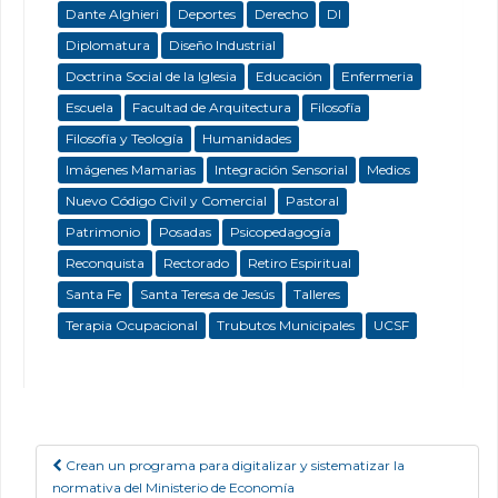
Dante Alghieri
Deportes
Derecho
DI
Diplomatura
Diseño Industrial
Doctrina Social de la Iglesia
Educación
Enfermeria
Escuela
Facultad de Arquitectura
Filosofía
Filosofía y Teología
Humanidades
Imágenes Mamarias
Integración Sensorial
Medios
Nuevo Código Civil y Comercial
Pastoral
Patrimonio
Posadas
Psicopedagogía
Reconquista
Rectorado
Retiro Espiritual
Santa Fe
Santa Teresa de Jesús
Talleres
Terapia Ocupacional
Trubutos Municipales
UCSF
Crean un programa para digitalizar y sistematizar la
Post navigation
normativa del Ministerio de Economía