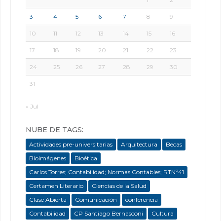
3
4
5
6
7
8
9
10
11
12
13
14
15
16
17
18
19
20
21
22
23
24
25
26
27
28
29
30
31
« Jul
NUBE DE TAGS:
Actividades pre-universitarias
Arquitectura
Becas
Bioimágenes
Bioética
Carlos Torres; Contabilidad; Normas Contables; RTNº41
Certamen Literario
Ciencias de la Salud
Clase Abierta
Comunicación
conferencia
Contabilidad
CP Santiago Bernasconi
Cultura