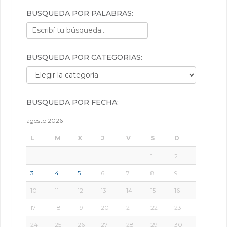
BÚSQUEDA POR PALABRAS:
BÚSQUEDA POR CATEGORÍAS:
Búsqueda por categorías:
BÚSQUEDA POR FECHA:
agosto 2026
L
M
X
J
V
S
D
1
2
3
4
5
6
7
8
9
10
11
12
13
14
15
16
17
18
19
20
21
22
23
24
25
26
27
28
29
30