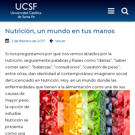
Nutrición, un mundo en tus manos
2 de febrero de 2017
Volver
Si nos preguntamos por qué nos vemos atraídos por la
nutrición, seguramente palabras y frases como “dietas”, “saber
comer sano”, “balanzas”, “consultorios”, “cuestión de peso”,
entre otras, dan identidad al contemporáneo imaginario social
del Licenciado en Nutrición. Hoy, en un mundo donde las
enfermedades qu
e tienen a la alimentación como una de sus
causas de
mayor peso,
la opción de
estudiar
Nutrición se
presenta
como una