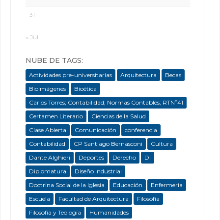
31
« Jul
NUBE DE TAGS:
Actividades pre-universitarias
Arquitectura
Becas
Bioimágenes
Bioética
Carlos Torres; Contabilidad; Normas Contables; RTNº41
Certamen Literario
Ciencias de la Salud
Clase Abierta
Comunicación
conferencia
Contabilidad
CP Santiago Bernasconi
Cultura
Dante Alghieri
Deportes
Derecho
DI
Diplomatura
Diseño Industrial
Doctrina Social de la Iglesia
Educación
Enfermeria
Escuela
Facultad de Arquitectura
Filosofía
Filosofía y Teología
Humanidades