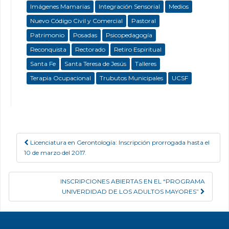
Imágenes Mamarias
Integración Sensorial
Medios
Nuevo Código Civil y Comercial
Pastoral
Patrimonio
Posadas
Psicopedagogía
Reconquista
Rectorado
Retiro Espiritual
Santa Fe
Santa Teresa de Jesús
Talleres
Terapia Ocupacional
Trubutos Municipales
UCSF
Licenciatura en Gerontología: Inscripción prorrogada hasta el
Post navigation
10 de marzo del 2017.
INSCRIPCIONES ABIERTAS EN EL “PROGRAMA
UNIVERDIDAD DE LOS ADULTOS MAYORES”