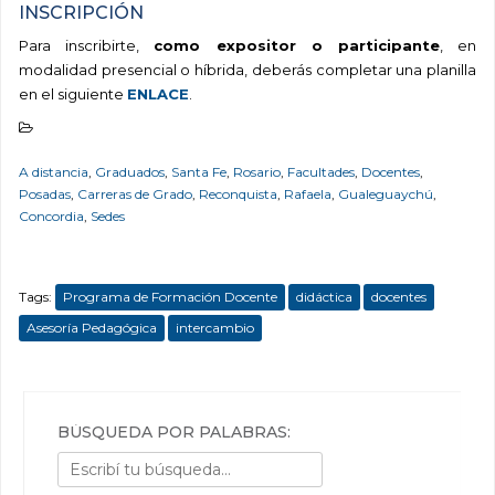
INSCRIPCIÓN
Para inscribirte,
como expositor o participante
, en
modalidad presencial o híbrida, deberás completar una planilla
en el siguiente
ENLACE
.
A distancia
,
Graduados
,
Santa Fe
,
Rosario
,
Facultades
,
Docentes
,
Posadas
,
Carreras de Grado
,
Reconquista
,
Rafaela
,
Gualeguaychú
,
Concordia
,
Sedes
Tags:
Programa de Formación Docente
didáctica
docentes
Asesoría Pedagógica
intercambio
BÚSQUEDA POR PALABRAS: