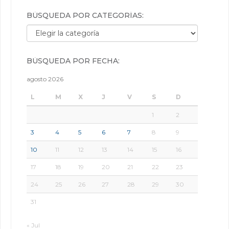
BÚSQUEDA POR CATEGORÍAS:
Búsqueda por categorías:
BÚSQUEDA POR FECHA:
agosto 2026
L
M
X
J
V
S
D
1
2
3
4
5
6
7
8
9
10
11
12
13
14
15
16
17
18
19
20
21
22
23
24
25
26
27
28
29
30
31
« Jul