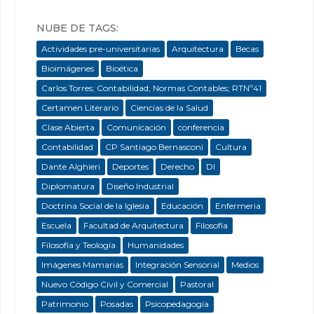
NUBE DE TAGS:
Actividades pre-universitarias
Arquitectura
Becas
Bioimágenes
Bioética
Carlos Torres; Contabilidad; Normas Contables; RTNº41
Certamen Literario
Ciencias de la Salud
Clase Abierta
Comunicación
conferencia
Contabilidad
CP Santiago Bernasconi
Cultura
Dante Alghieri
Deportes
Derecho
DI
Diplomatura
Diseño Industrial
Doctrina Social de la Iglesia
Educación
Enfermeria
Escuela
Facultad de Arquitectura
Filosofía
Filosofía y Teología
Humanidades
Imágenes Mamarias
Integración Sensorial
Medios
Nuevo Código Civil y Comercial
Pastoral
Patrimonio
Posadas
Psicopedagogía