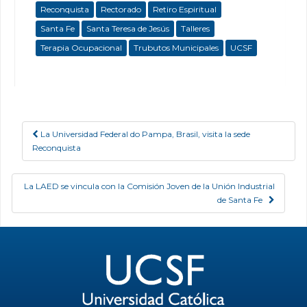
Reconquista
Rectorado
Retiro Espiritual
Santa Fe
Santa Teresa de Jesús
Talleres
Terapia Ocupacional
Trubutos Municipales
UCSF
La Universidad Federal do Pampa, Brasil, visita la sede
Post navigation
Reconquista
La LAED se vincula con la Comisión Joven de la Unión Industrial
de Santa Fe