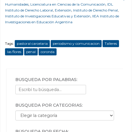
Humanidades
,
Licenciatura en Ciencias de la Comunicación
,
IDL
Instituto de Derecho Laboral
,
Extensión
,
Instituto de Derecho Penal
,
Instituto de Investigaciones Educativas y Extensión
,
IIEA Instituto de
Investigaciones en Educación Argentina
Tags:
pastoral carcelaria
periodismo y comunicacion
Talleres
las flores
penal
coronda
BÚSQUEDA POR PALABRAS:
BÚSQUEDA POR CATEGORÍAS:
Búsqueda por categorías:
BÚSQUEDA POR FECHA: