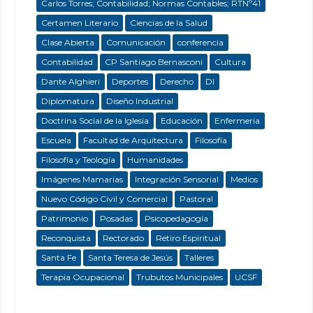
Carlos Torres; Contabilidad; Normas Contables; RTNº41
Certamen Literario
Ciencias de la Salud
Clase Abierta
Comunicación
conferencia
Contabilidad
CP Santiago Bernasconi
Cultura
Dante Alghieri
Deportes
Derecho
DI
Diplomatura
Diseño Industrial
Doctrina Social de la Iglesia
Educación
Enfermeria
Escuela
Facultad de Arquitectura
Filosofía
Filosofía y Teología
Humanidades
Imágenes Mamarias
Integración Sensorial
Medios
Nuevo Código Civil y Comercial
Pastoral
Patrimonio
Posadas
Psicopedagogía
Reconquista
Rectorado
Retiro Espiritual
Santa Fe
Santa Teresa de Jesús
Talleres
Terapia Ocupacional
Trubutos Municipales
UCSF