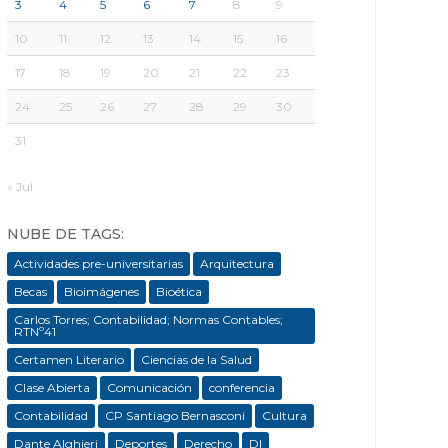
3
4
5
6
7
8
9
10
11
12
13
14
15
16
17
18
19
20
21
22
23
24
25
26
27
28
29
30
31
« Jul
NUBE DE TAGS:
Actividades pre-universitarias
Arquitectura
Becas
Bioimágenes
Bioética
Carlos Torres; Contabilidad; Normas Contables;
RTNº41
Certamen Literario
Ciencias de la Salud
Clase Abierta
Comunicación
conferencia
Contabilidad
CP Santiago Bernasconi
Cultura
Dante Alghieri
Deportes
Derecho
DI