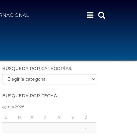
ERNACIONAL
BÚSQUEDA POR PALABRAS:
BÚSQUEDA POR CATEGORÍAS:
Búsqueda por categorías:
BÚSQUEDA POR FECHA:
agosto 2026
L
M
X
J
V
S
D
1
2