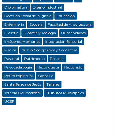
Diplomatura
Diseño Industrial
Doctrina Social de la Iglesia
Educación
Enfermeria
Escuela
Facultad de Arquitectura
Filosofía
Filosofía y Teología
Humanidades
Imágenes Mamarias
Integración Sensorial
Medios
Nuevo Código Civil y Comercial
Pastoral
Patrimonio
Posadas
Psicopedagogía
Reconquista
Rectorado
Retiro Espiritual
Santa Fe
Santa Teresa de Jesús
Talleres
Terapia Ocupacional
Trubutos Municipales
UCSF