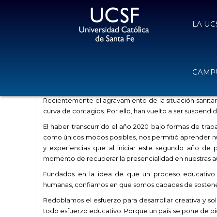
LA UC
UCSF: ante la situación crítica d
CAMPU
26 de mayo de 2021
Volver
Recientemente el agravamiento de la situación sanitaria 
curva de contagios. Por ello, han vuelto a ser suspendida
El haber transcurrido el año 2020 bajo formas de tr
como únicos modos posibles, nos permitió aprender nu
y experiencias que al iniciar este segundo año de p
momento de recuperar la presencialidad en nuestras au
Fundados en la idea de que un proceso educativo 
humanas, confiamos en que somos capaces de sostener 
Redoblamos el esfuerzo para desarrollar creativa y so
todo esfuerzo educativo. Porque un país se pone de 