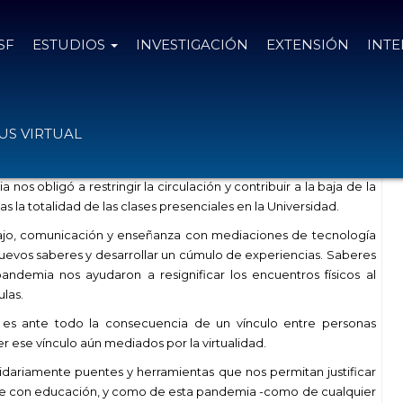
SF
ESTUDIOS
INVESTIGACIÓN
EXTENSIÓN
INT
e la educación en tiempos de pandemia
S VIRTUAL
nos obligó a restringir la circulación y contribuir a la baja de la
s la totalidad de las clases presenciales en la Universidad.
abajo, comunicación y enseñanza con mediaciones de tecnología
evos saberes y desarrollar un cúmulo de experiencias. Saberes
andemia nos ayudaron a resignificar los encuentros físicos al
las.
es ante todo la consecuencia de un vínculo entre personas
ese vínculo aún mediados por la virtualidad.
lidariamente puentes y herramientas que nos permitan justificar
pie con educación, y como de esta pandemia -como de cualquier