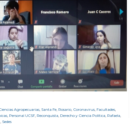
Ciencias Agropecuarias
,
Santa Fe
,
Rosario
,
Coronavirus
,
Facultades
,
icas
,
Personal UCSF
,
Reconquista
,
Derecho y Ciencia Política
,
Rafaela
,
a
,
Sedes