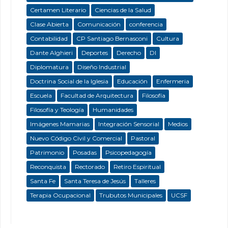
Certamen Literario
Ciencias de la Salud
Clase Abierta
Comunicación
conferencia
Contabilidad
CP Santiago Bernasconi
Cultura
Dante Alghieri
Deportes
Derecho
DI
Diplomatura
Diseño Industrial
Doctrina Social de la Iglesia
Educación
Enfermeria
Escuela
Facultad de Arquitectura
Filosofía
Filosofía y Teología
Humanidades
Imágenes Mamarias
Integración Sensorial
Medios
Nuevo Código Civil y Comercial
Pastoral
Patrimonio
Posadas
Psicopedagogía
Reconquista
Rectorado
Retiro Espiritual
Santa Fe
Santa Teresa de Jesús
Talleres
Terapia Ocupacional
Trubutos Municipales
UCSF