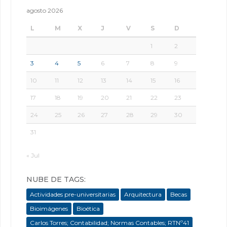
agosto 2026
L
M
X
J
V
S
D
1
2
3
4
5
6
7
8
9
10
11
12
13
14
15
16
17
18
19
20
21
22
23
24
25
26
27
28
29
30
31
« Jul
NUBE DE TAGS:
Actividades pre-universitarias
Arquitectura
Becas
Bioimágenes
Bioética
Carlos Torres; Contabilidad; Normas Contables; RTNº41