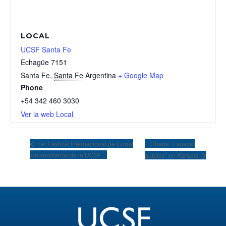
LOCAL
UCSF Santa Fe
Echagüe 7151
Santa Fe
,
Santa Fe
Argentina
+ Google Map
Phone
+54 342 460 3030
Ver la web Local
Charla “Espacio
1er Festival Internacional de Coros
Universitarios de la UCSF
público” en Rafaela