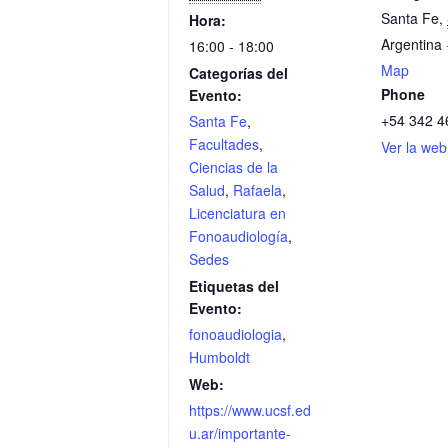
Santa Fe
,
Hora:
Argentina
16:00 - 18:00
Map
Categorías del
Phone
Evento:
+54 342 4
Santa Fe
,
Facultades
,
Ver la web
Ciencias de la
Salud
,
Rafaela
,
Licenciatura en
Fonoaudiología
,
Sedes
Etiquetas del
Evento:
fonoaudiologia
,
Humboldt
Web:
https://www.ucsf.ed
u.ar/importante-