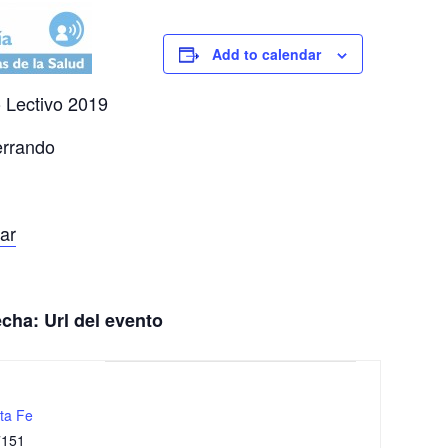
Add to calendar
o Lectivo 2019
errando
.
ar
cha: Url del evento
ta Fe
7151