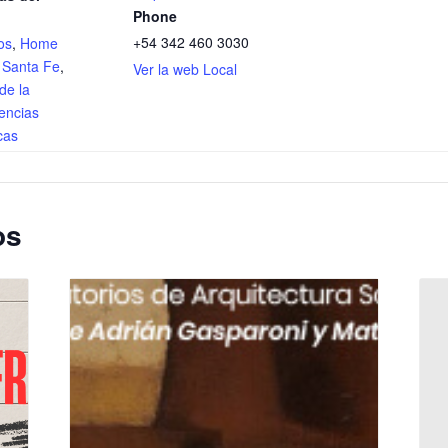
Phone
+54 342 460 3030
os
,
Home
,
Santa Fe
,
Ver la web Local
de la
encias
cas
os