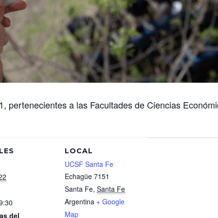
 pertenecientes a las Facultades de Ciencias Económic
LES
LOCAL
UCSF Santa Fe
Echagüe 7151
22
Santa Fe
,
Santa Fe
Argentina
+ Google
9:30
Map
as del