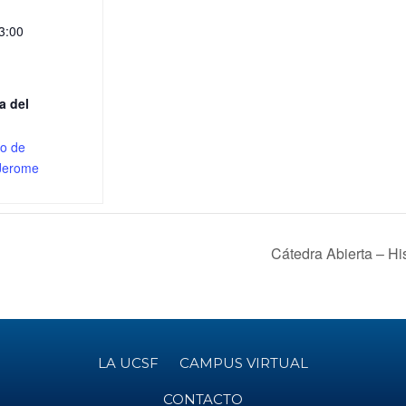
3:00
a del
to de
 Jerome
Cátedra Abierta – Hi
LA UCSF
CAMPUS VIRTUAL
CONTACTO