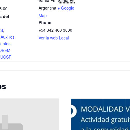
Santa Fe
,
Santa Fe
Argentina
+ Google
6:00
Map
s del
Phone
+54 342 460 3030
OS
,
Auxilios
,
Ver la web Local
entes
OBEM
,
l UCSF
os