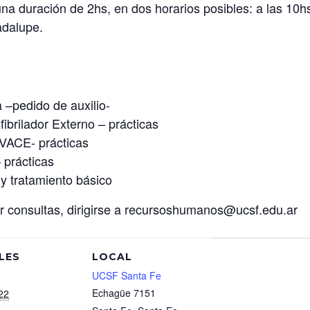
una duración de 2hs, en dos horarios posibles: a las 10hs
adalupe.
–pedido de auxilio-
brilador Externo – prácticas
VACE- prácticas
 prácticas
y tratamiento básico
or consultas, dirigirse a recursoshumanos@ucsf.edu.ar
LES
LOCAL
UCSF Santa Fe
Echagüe 7151
22