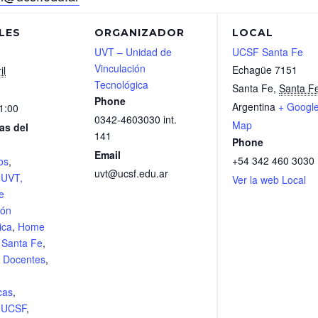
LES
ORGANIZADOR
LOCAL
UVT – Unidad de
UCSF Santa Fe
Vinculación
Echagüe 7151
il
Tecnológica
Santa Fe
,
Santa F
Phone
Argentina
+ Googl
1:00
0342-4603030 int.
Map
as del
141
Phone
Email
+54 342 460 3030
os
,
uvt@ucsf.edu.ar
,
UVT,
Ver la web Local
e
ión
ica
,
Home
,
Santa Fe
,
,
Docentes
,
cas
,
l UCSF
,