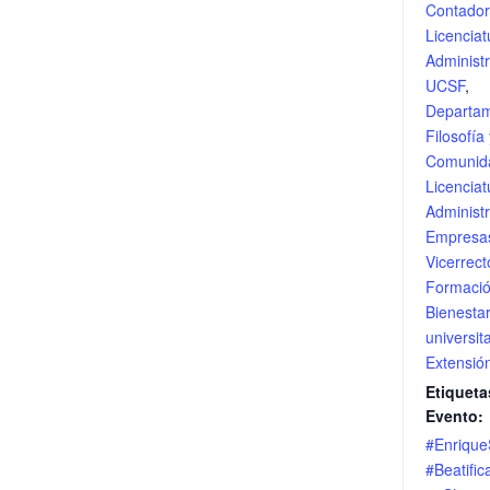
Contador
Licenciat
Administ
UCSF
,
Departa
Filosofía
Comunid
Licenciat
Administ
Empresas
Vicerrec
Formaci
Bienesta
universit
Extensió
Etiqueta
Evento:
​#Enriqu
#Beatific