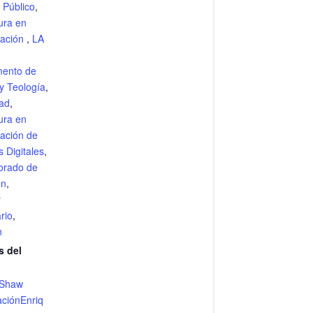
 Público
,
ura en
ración
,
LA
mento de
 y Teología
,
ad
,
ura en
ración de
 Digitales
,
torado de
ón
,
r
ario
,
n
s del
eShaw
aciónEnriq