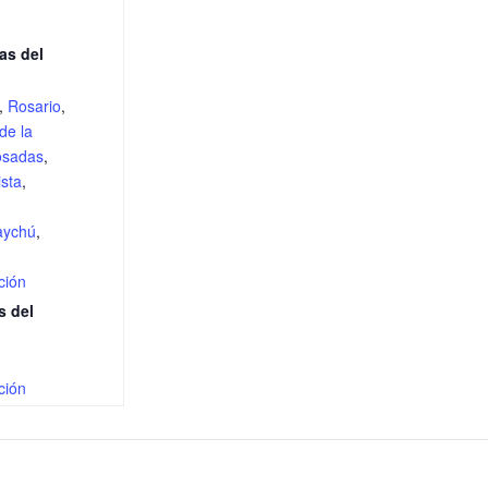
as del
,
Rosario
,
de la
osadas
,
sta
,
aychú
,
ción
s del
ción