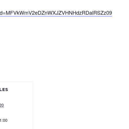
90?pwd=MFVkWmV2eDZnWXJZVHNHdzRDalRSZz09
LES
20
1:00