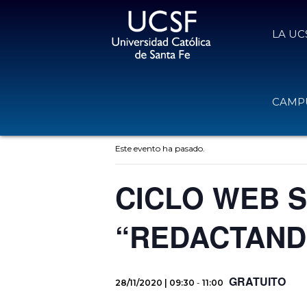
LA UC
CAMPU
« Todos los Eventos
Este evento ha pasado.
CICLO WEB 
“REDACTANDO
GRATUITO
28/11/2020 | 09:30
-
11:00