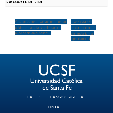
12 de agosto | 17:00
-
21:00
WORKSHOP
Clase Abierta: “Claves para fundar,
cuidar, desarrollar y restaurar una
“ARQUITECTURA:
relación de amor sólido”
sustancia-forma-
significado”
LA UCSF
CAMPUS VIRTUAL
CONTACTO