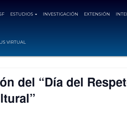
SF
ESTUDIOS
INVESTIGACIÓN
EXTENSIÓN
INT
S VIRTUAL
 del “Día del Respeto
ltural”