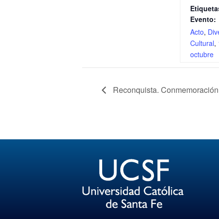
Etiqueta
Evento:
Acto
,
Div
Cultural
,
octubre
Reconquista. Conmemoración dí