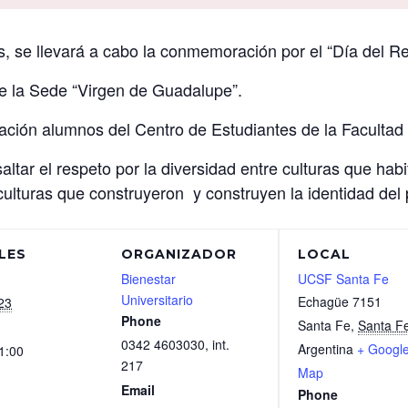
, se llevará a cabo la conmemoración por el “Día del Res
de la Sede “Virgen de Guadalupe”.
ación alumnos del Centro de Estudiantes de la Facultad 
tar el respeto por la diversidad entre culturas que habit
ulturas que construyeron y construyen la identidad del 
LES
ORGANIZADOR
LOCAL
Bienestar
UCSF Santa Fe
Universitario
Echagüe 7151
23
Phone
Santa Fe
,
Santa F
0342 4603030, int.
Argentina
+ Googl
1:00
217
Map
Email
Phone