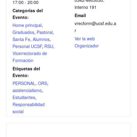
0342-4603030,
17:00 - 20:00
interno 191
Categorías del
Email
Evento:
vrecform@ucsf.edu.a
Home principal
,
r
Graduados
,
Pastoral
,
Ver la web
Santa Fe
,
Alumnos
,
Organizador
Personal UCSF
,
RSU
,
Vicerrectorado de
Formación
Etiquetas del
Evento:
PERSONAL
,
ORS
,
asistencialismo
,
Estudiantes
,
Responsabilidad
social