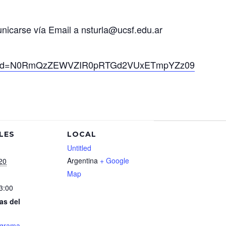
unicarse vía Email a nsturla@ucsf.edu.ar
22?pwd=N0RmQzZEWVZIR0pRTGd2VUxETmpYZz09
LES
LOCAL
Untitled
Argentina
+ Google
20
Map
3:00
as del
ograma