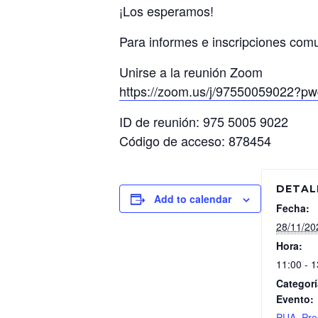
¡Los esperamos!
Para informes e inscripciones com
Unirse a la reunión Zoom
https://zoom.us/j/975500590
ID de reunión: 975 5005 9022
Código de acceso: 878454
DETAL
Add to calendar
Fecha:
28/11/20
Hora:
11:00 - 1
Categorí
Evento:
PUA, Pr