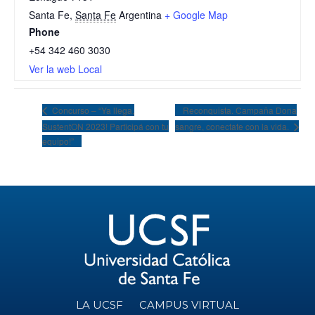
Santa Fe
,
Santa Fe
Argentina
+ Google Map
Phone
+54 342 460 3030
Ver la web Local
Reconquista. Campaña Dona
Concurso – “Ya llega,
SustentON 2023! Participá con tu
sangre, conectate con la vida.
equipo!”
LA UCSF
CAMPUS VIRTUAL