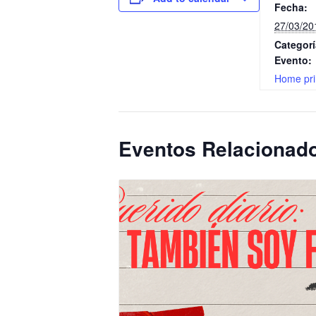
Fecha:
27/03/20
Categorí
Evento:
Home pri
Eventos Relacionad