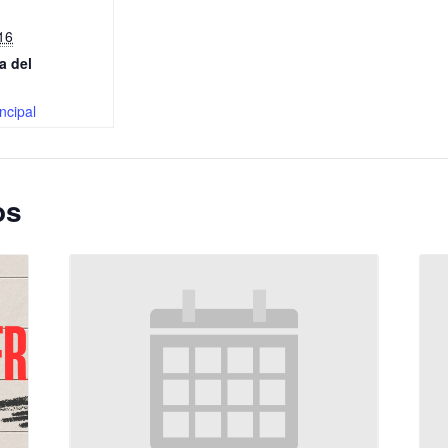
16
a del
ncipal
os