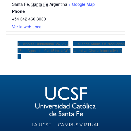
Santa Fe
,
Santa Fe
Argentina
+ Google Map
Phone
+54 342 460 3030
Ver la web Local
Taller de Análisis y Producción
Scholas Ciudadanía. 24, 25 y
26 de Agosto de 9 a 15 hs. UCSF
Narrativa-Charla informativa
LA UCSF
CAMPUS VIRTUAL