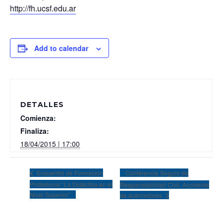
http://fh.ucsf.edu.ar
Add to calendar
DETALLES
Comienza:
Finaliza:
18/04/2015 | 17:00
Conferencia Seguro de
Encuentro de Formación
Profesional “La Didáctica en el
Responsabilidad Civil. Accidente
Nivel Superior”
de automotores