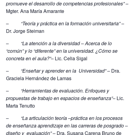
promueve el desarrollo de competencias profesionales”
–
Mgter. Ana María Amarante
–
“Teoría y práctica en la formación universitaria”
–
Dr. Jorge Steiman
–
“La atención a la diversidad – Acerca de lo
“común” y lo “diferente” en la universidad. ¿Cómo se
concreta en el aula?”
– Lic. Celia Sigal
–
“Enseñar y aprender en la Universidad”
– Dra.
Graciela Hernández de Lamas
–
“Herramientas de evaluación. Enfoques y
propuestas de trabajo en espacios de enseñanza”
– Lic.
Marta Tenutto
–
“La articulación teoría –práctica en los procesos
de enseñanza aprendizaje en las carreras de posgrado –
diseño y evaluación”
– Dra. Susana Carena Bruno de