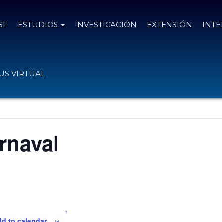
SF
ESTUDIOS
INVESTIGACIÓN
EXTENSIÓN
INT
S VIRTUAL
rnaval
d to calendar