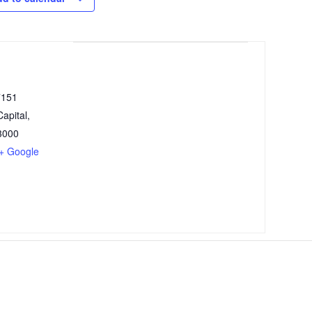
7151
apital
,
3000
+ Google