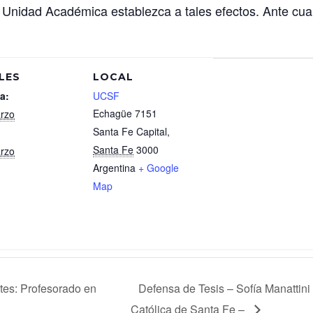
nidad Académica establezca a tales efectos. Ante cual
LES
LOCAL
a:
UCSF
Echagüe 7151
rzo
Santa Fe Capital
,
Santa Fe
3000
rzo
Argentina
+ Google
Map
tes: Profesorado en
Defensa de Tesis – Sofía Manattini
Católica de Santa Fe –