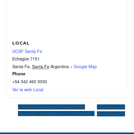
LOCAL
UCSF Santa Fe
Echagüe 7151
Santa Fe
,
Santa Fe
Argentina
+ Google Map
Phone
+54 342 460 3030
Ver la web Local
Escucha la Voz
Seminario Abierto de Posgrado UCSF:
“Tecnologías Emergentes para la Educación”
de la Creación