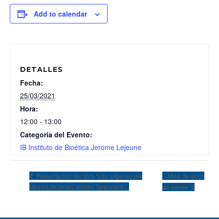
Add to calendar
DETALLES
Fecha:
25/03/2021
Hora:
12:00 - 13:00
Categoría del Evento:
IB Instituto de Bioética Jerome Lejeune
Misa de inicio
Presentación del libro “Los orígenes del
Mesías de Israel” Adrián Taranzano
de clases