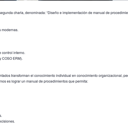
a segunda charla, denominada: “Diseño e implementación de manual de procedimient
es modernas.
control interno.
0 y COSO ERM).
tados transforman el conocimiento individual en conocimiento organizacional, p
nemos es lograr un manual de procedimientos que permita:
s.
ecisiones.