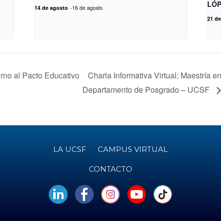
LÓP
14 de agosto
-
16 de agosto
21 de
rno al Pacto Educativo
Charla Informativa Virtual: Maestría e
Departamento de Posgrado – UCSF
LA UCSF
CAMPUS VIRTUAL
CONTACTO