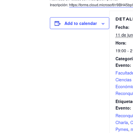
Inscripción:
https://forms.cloud.microsoft/r/9BH45b
DETAL
Add to calendar
Fecha:
11 de jun
Hora:
19:00 - 2
Categorí
Evento:
Facultad
Ciencias
Económi
Reconqui
Etiqueta
Evento:
Reconqui
Charla
,
C
Pymes
,
m