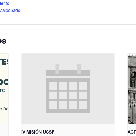
iento
,
 Maldonado
os
IV MISIÓN UCSF
ACT