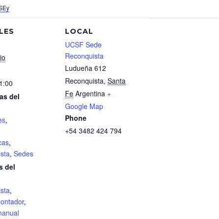
pSEy
LES
LOCAL
UCSF Sede
Reconquista
io
Ludueña 612
Reconquista
,
Santa
1:00
Fe
Argentina
+
as del
Google Map
Phone
es
,
+54 3482 424 794
cas
,
sta
,
Sedes
s del
sta
,
ontador
,
anual