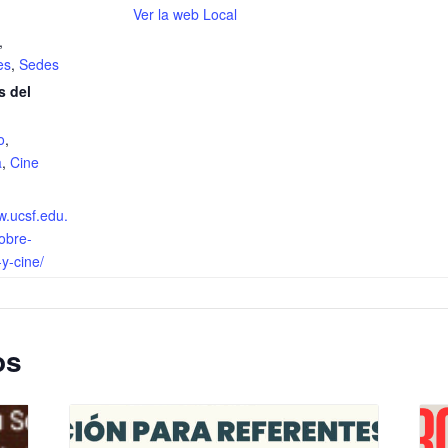
Ver la web Local
,
es
,
Sedes
s del
o
,
a
,
Cine
w.ucsf.edu.
sobre-
-y-cine/
os