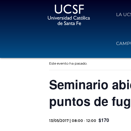
LA UC
CAMPU
« Todos los Eventos
Este evento ha pasado.
Seminario abie
puntos de fu
$170
13/05/2017 | 08:00
-
12:00