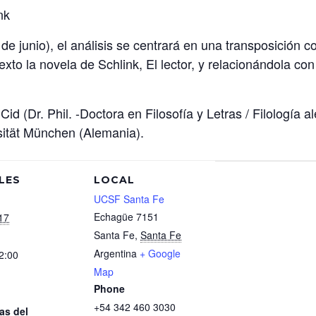
nk
 de junio), el análisis se centrará en una transposición 
to la novela de Schlink, El lector, y relacionándola con
 Cid (Dr. Phil. -Doctora en Filosofía y Letras / Filolog
sität München (Alemania).
LES
LOCAL
UCSF Santa Fe
Echagüe 7151
17
Santa Fe
,
Santa Fe
Argentina
+ Google
2:00
Map
Phone
+54 342 460 3030
as del