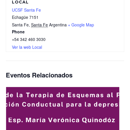
LOCAL
UCSF Santa Fe
Echagüe 7151
Santa Fe
,
Santa Fe
Argentina
+ Google Map
Phone
+54 342 460 3030
Ver la web Local
Eventos Relacionados