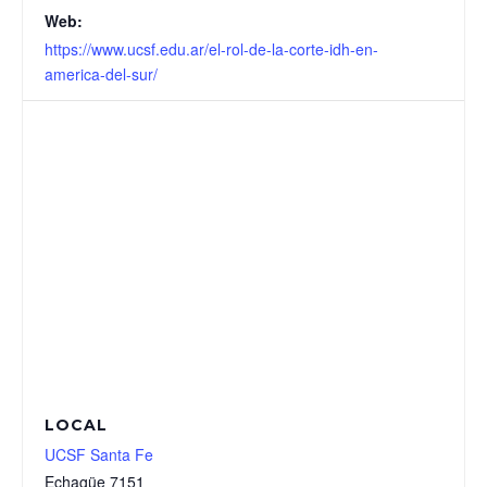
Web:
https://www.ucsf.edu.ar/el-rol-de-la-corte-idh-en-
america-del-sur/
LOCAL
UCSF Santa Fe
Echagüe 7151