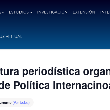
SF
ESTUDIOS
INVESTIGACIÓN
EXTENSIÓN
INT
S VIRTUAL
itura periodística orga
e Política Internacino
urrente
(Ver todos)