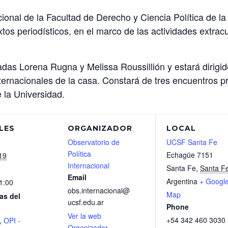
cional de la Facultad de Derecho y Ciencia Política de l
textos periodísticos, en el marco de las actividades extra
adas Lorena Rugna y Melissa Roussillión y estará dirigi
nternacionales de la casa. Constará de tres encuentros 
e la Universidad.
LES
ORGANIZADOR
LOCAL
Observatorio de
UCSF Santa Fe
Política
Echagüe 7151
19
Internacional
Santa Fe
,
Santa F
Email
Argentina
+ Googl
1:00
obs.internacional@
Map
as del
ucsf.edu.ar
Phone
Ver la web
+54 342 460 3030
,
OPI -
Organizador