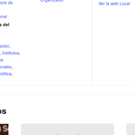
orio de
Ver la web Local
onal
s del
ación
,
,
Institutos
,
es
onales
,
olítica
,
os