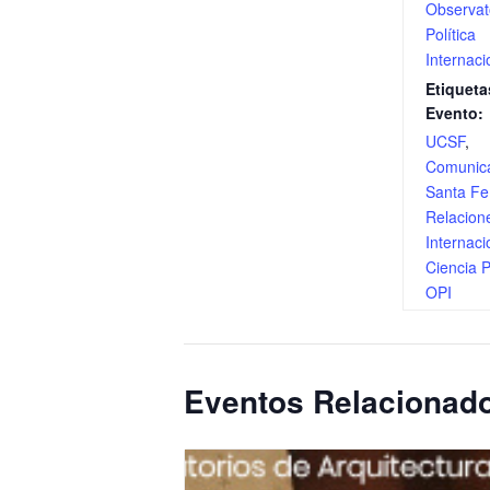
Observat
Política
Internaci
Etiqueta
Evento:
UCSF
,
Comunic
Santa Fe
Relacion
Internaci
Ciencia P
OPI
Eventos Relacionad