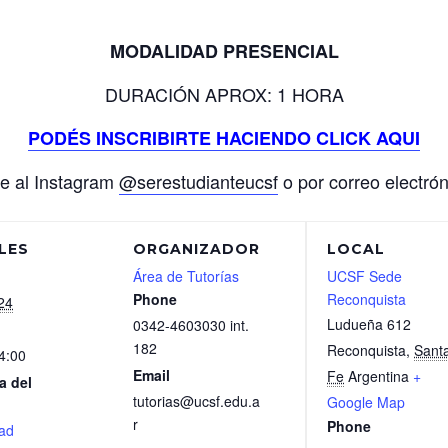
MODALIDAD PRESENCIAL
DURACIÓN APROX: 1 HORA
PODÉS INSCRIBIRTE HACIENDO CLICK AQUI
se al Instagram
@serestudianteucsf
o por correo electró
LES
ORGANIZADOR
LOCAL
Área de Tutorías
UCSF Sede
Phone
Reconquista
24
Ludueña 612
0342-4603030 int.
182
Reconquista
,
Sant
4:00
Email
Fe
Argentina
+
a del
tutorias@ucsf.edu.a
Google Map
r
Phone
ad