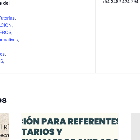
+54 3482 424 794
s del
Tutorías
,
ACION
,
EROS
,
formativos
,
tes
,
OS
,
os