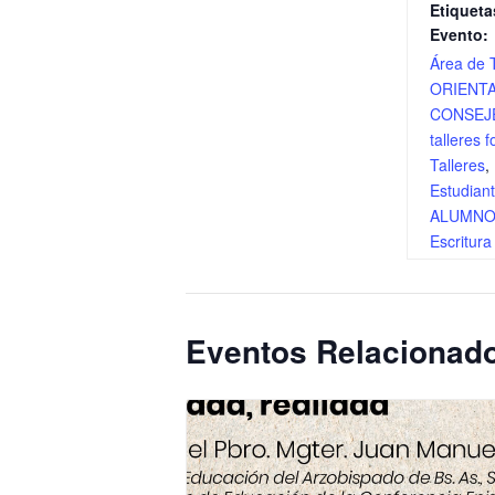
Etiqueta
Evento:
Área de 
ORIENT
CONSEJ
talleres 
Talleres
,
Estudian
ALUMN
Escritura
Eventos Relacionad