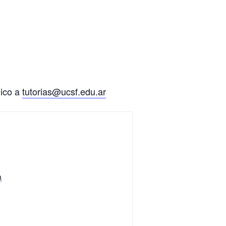
nico a
tutorias@ucsf.edu.ar
a