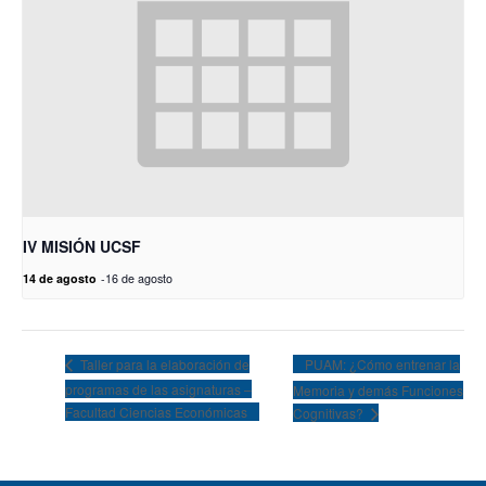
IV MISIÓN UCSF
14 de agosto
-
16 de agosto
PUAM: ¿Cómo entrenar la
Taller para la elaboración de
programas de las asignaturas –
Memoria y demás Funciones
Facultad Ciencias Económicas
Cognitivas?