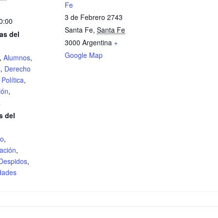
Fe
3 de Febrero 2743
0:00
Santa Fe
,
Santa Fe
as del
3000
Argentina
+
Google Map
,
Alumnos
,
s
,
Derecho
 Política
,
ión
,
a
s del
jo
,
ación
,
Despidos
,
dades